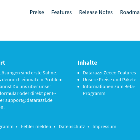
Preise
Features
Release Notes
Roadma
rt
Inhalte
Lösungen sind erste Sahne.
Datarazzi Zeeeo Features
es dennoch einmal ein Problem
Unsere Preise und Pakete
annst Du uns über unser
Informationen zum Beta-
formular oder direkt per E-
Programm
ter
support@datarazzi.de
en.
ogramm
•
Fehler melden
•
Datenschutz
•
Impressum