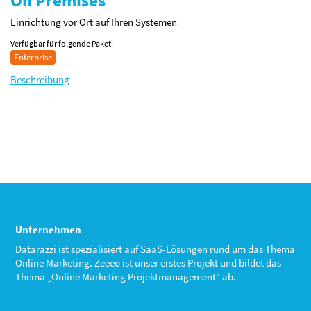
On Premises
Einrichtung vor Ort auf Ihren Systemen
Verfügbar für folgende Paket:
Enterprise
Beschreibung
Unternehmen
Datarazzi ist spezialisiert auf SaaS-Lösungen rund um das Thema
Online Marketing. Zeeeo ist unser erstes Projekt und bildet das
Thema „Online Marketing Projektmanagement“ ab.